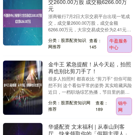
交2600.00万股 成交额6266.00万
元
浙商银行7月2日大宗交易平台出现一笔成
交，成交量2600.00万股，成交金额
6266.00万元，大宗交易成交价为2.41元，
相对今日收盘价折价11.07%。该笔....
分类：股票配资知识
查看：
牛盈服务
网推荐
145
中心
金牛王 紧急提醒！从今天起，拍照
再也别比剪刀手了！
很多人拍照时 都喜欢比 “剪刀手” 但你可能
想不到 这个看似平常的姿势 其实暗藏风险
近日，一档职场综艺热播，节目里的新型
骗局案例迅速引发网友热议，相关话题登
分类：股票配资知识网
查看：
锦牛
上....
推荐
189
网
华盛配资 文末福利 | 从泰山到客
厅，快来领取你的「假期主理人」