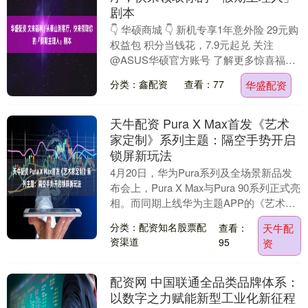
剧本
👇 华硕商城 👇 新机专享1年意外险 29元购
权益包 积分当钱花，7.9元起兑 关注
@ASUS华硕官方账号 了解更多惊喜福
利....
分类：鑫配资
查看：77
华盛配资
天牛配资 Pura X Max首发《艺术
家定制》系列主题：隔空手势开启
锁屏新玩法
4月20日，华为Pura系列及全场景新品发
布会上，Pura X Max与Pura 90系列正式亮
相。而同期上线华为主题APP的《艺术家
定制》系列，更是为主题用户....
分类：配资知名股票配
查看：
天牛配
资渠道
95
资
配资网 中国联通全品类品牌体系：
以数字之力赋能新型工业化新征程