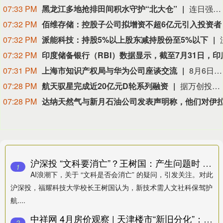
07:33 PM
黑龙江多地抢排田间积水守护“北大仓”
连日强降雨导致黑龙江部分低洼农田出现积水，全省各地采取大功率设备强排、疏通田间渠系、封堵倒灌点、完善排水沟网等措施，加快排出田间积水，为农作物恢复生长争取时间。在哈尔滨市延寿县加信镇同德村利民屯，部分稻田受持续来水影响积水较深。哈尔滨水务发展建设集团提供的抢险记录显示，8月2日15时起，一辆大排量排水泵车驶上临时加固的坝体，4台水泵陆续启动，将低洼稻田里的积水向附近泄洪区域抽排。抢险队伍此前已在延寿县城区、小区地库、道路和水库等多个点位连续排涝。（新华社）
07:32 PM
佰维存储：控股子公司拟增资不超6亿元引入投资者
07:32 PM
派能科技：持股5%以上股东减持股份至5%以下
07:32 PM
07:31 PM
上海市知识产权局与华为公司座谈交流
8月6日，上海市知识产权局局长朱启高与来访的华为公司中国区许可总经理王斌座谈交流知识产权工作。余晨副局长参加座谈。座谈中，王斌介绍了华为整体知识产权布局、标准必要专利许可业务推进情况，并就有关知识产权建议作了交流。朱启高指出，上海将持续聚焦先导产业创新发展需求，统筹强化全链条知识产权保护与运用，为创新主体营造良好的创新环境。余晨介绍了上海知识产权整体工作推进情况，就华为关心的知识产权问题进行了回应。
07:28 PM
航天驭星完成近20亿元D轮系列融资
据万创投行，近日，商业航天测运控与在轨服务综合方案提供商航天驭星正式宣布完成D轮、D+轮及D++轮系列融资，累计融资金额近20亿元，由红杉中国、前海方舟、联通战新、紫金矿业、中保投、上汽集团、五粮液、纳思达、普华资本、小苗朗程、赛纳资本、华安嘉业、金研资本等一众知名产业资本与头部机构参与。截至目前，航天驭星已建成包含60余套地面站在内的全球化卫星地面站网和综合定标场，累计服务的卫星、火箭数量达684颗。
07:28 PM
沪深投 “文科要消亡”？王树国：产生问题时 真正发挥作用的还是人文社科
1
AI浪潮下，关于 “文科是否会消亡” 的疑问，引发关注。对此
沪深投，福耀科技大学校长王树国认为，新技术需人文社科保驾护
航....
中祥网 4月房价观察 | 天津楼市“新旧分化”：新房价格涨幅全国第三VS二手房成交比重超七成
2