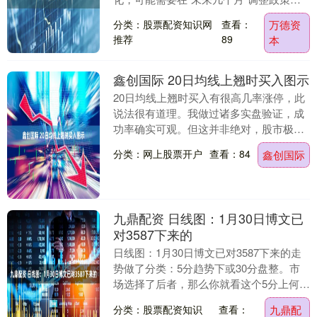
同日，美联储理事库克和明尼阿波利斯联
分类：股票配资知识网
查看：
万德资
储主....
推荐
89
本
鑫创国际 20日均线上翘时买入图示
20日均线上翘时买入有很高几率涨停，此
说法很有道理。我做过诸多实盘验证，成
功率确实可观。但这并非绝对，股市极为
复杂。曾有一回，某股20日均线上翘，我
分类：网上股票开户
查看：84
鑫创国际
买入，满心盼....
九鼎配资 日线图：1月30日博文已
对3587下来的
日线图：1月30日博文已对3587下来的走
势做了分类：5分趋势下或30分盘整。市
场选择了后者，那么你就看这个5分上何时
完成，然后走人。1分图：A0和01是5分
分类：股票配资知识
查看：
九鼎配
中....