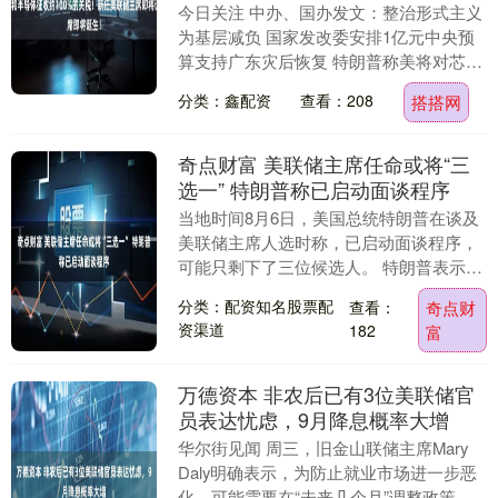
今日关注 中办、国办发文：整治形式主义
为基层减负 国家发改委安排1亿元中央预
算支持广东灾后恢复 特朗普称美将对芯片
和半导体征收约100%的关税 美联储主席
分类：鑫配资
查看：208
搭搭网
任命或....
奇点财富 美联储主席任命或将“三
选一” 特朗普称已启动面谈程序
当地时间8月6日，美国总统特朗普在谈及
美联储主席人选时称，已启动面谈程序，
可能只剩下了三位候选人。 特朗普表示，
前美联储理事凯文·沃什和国家经济委员会
分类：配资知名股票配
查看：
奇点财
主任凯文·....
资渠道
182
富
万德资本 非农后已有3位美联储官
员表达忧虑，9月降息概率大增
华尔街见闻 周三，旧金山联储主席Mary
Daly明确表示，为防止就业市场进一步恶
化，可能需要在“未来几个月”调整政策。