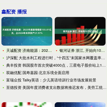
鑫配资 播报
天诚配资 济南能源：2025年度新增借款155.81亿元，占
银河证券 浙江, 开始向10万亿迈进!
沪深配 大批水利工程进行时，“十四五”末国家水网覆盖率预计达
典丰投资 韩国股市首次突破4000点，三星电子股价站上10万
双融优配 国寿嘉园·北京乐境全面启用
富瑞众投 Talky英语：少儿英语培训行业市场发展前景
至德投资 美国年度消费者支出数据将推迟发布，美劳工统计局“罕