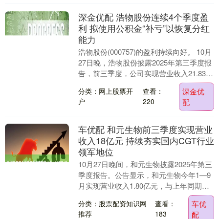
深金优配 浩物股份连续4个季度盈
利 拟使用公积金“补亏”以恢复分红
能力
浩物股份(000757)的盈利持续向好。 10月
27日晚，浩物股份披露2025年第三季度报
告，前三季度，公司实现营业收入21.83亿
元，同比下降16.98%；净....
分类：网上股票开
查看：
深金优
户
220
配
车优配 和元生物前三季度实现营业
收入18亿元 持续夯实国内CGT行业
领军地位
10月27日晚间，和元生物披露2025年第三
季度报告。公告显示，和元生物今年1—9
月实现营业收入1.80亿元，与上年同期基
本持平；归母净利润为-1.62亿元，同....
分类：股票配资知识网
查看：
车优
推荐
183
配