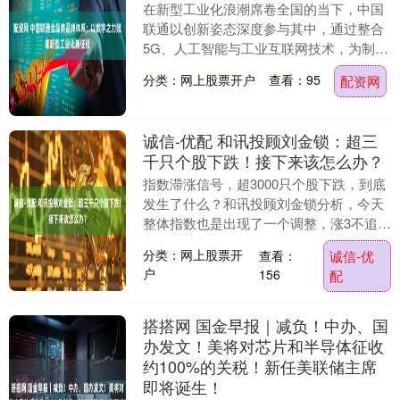
在新型工业化浪潮席卷全国的当下，中国
联通以创新姿态深度参与其中，通过整合
5G、人工智能与工业互联网技术，为制造
业高端化、智能化、绿色化转型注入强劲
分类：网上股票开户
查看：95
配资网
动能。作为通信....
诚信-优配 和讯投顾刘金锁：超三
千只个股下跌！接下来该怎么办？
指数滞涨信号，超3000只个股下跌，到底
发生了什么？和讯投顾刘金锁分析，今天
整体指数也是出现了一个调整，涨3不追，
跌4不杀，今天呢嗯有些个股来到了第三天
分类：网上股票开
查看：
诚信-优
或者第四....
户
156
配
搭搭网 国金早报｜减负！中办、国
办发文！美将对芯片和半导体征收
约100%的关税！新任美联储主席
即将诞生！