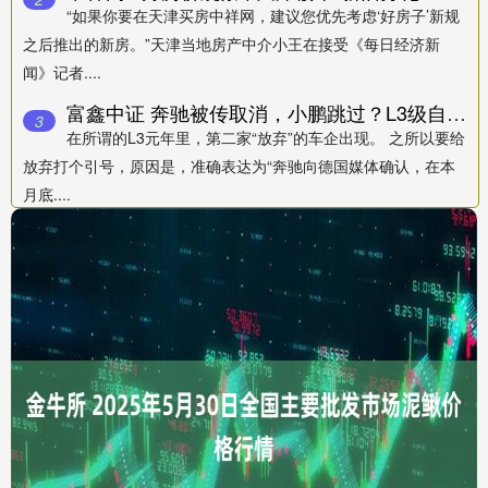
“如果你要在天津买房中祥网，建议您优先考虑‘好房子’新规
之后推出的新房。”天津当地房产中介小王在接受《每日经济新
闻》记者....
富鑫中证 奔驰被传取消，小鹏跳过？L3级自动驾驶这就降温了？
3
在所谓的L3元年里，第二家“放弃”的车企出现。 之所以要给
放弃打个引号，原因是，准确表达为“奔驰向德国媒体确认，在本
月底....